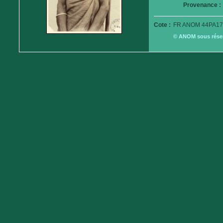
Provenance :
Cote :
FR ANOM 44PA179
© ANOM sous réserv