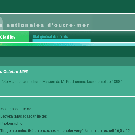
. Octobre 1898
. "Service de l'agriculture. Mission de M. Prudhomme [agronome] de 1898 "
Madagascar, Île de
Betroka (Madagascar, Île de)
Photographie
Tirage albuminé fixé en encoches sur papier vergé formant un recueil 16,5 x 12