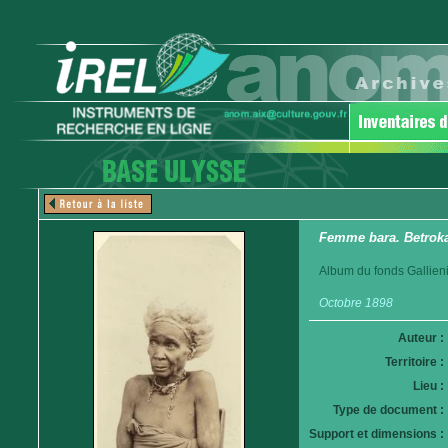
Femme bara. Betroka
Album du fonds Gallieni
Octobre 1898
Auteur :
Territoire :
Lieu :
Type de document :
Support et dimensions :