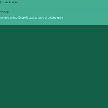
Fonds Gallieni
bis/35
e des droits réservés aux auteurs et ayants droit