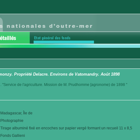
nzy. Propriété Delacre. Environs de Vatomandry. Août 1898
. "Service de l'agriculture. Mission de M. Prudhomme [agronome) de 1898 "
Madagascar, Île de
Photographie
Tirage albuminé fixé en encoches sur papier vergé formant un recueil 11 x 8,5
Fonds Gallieni