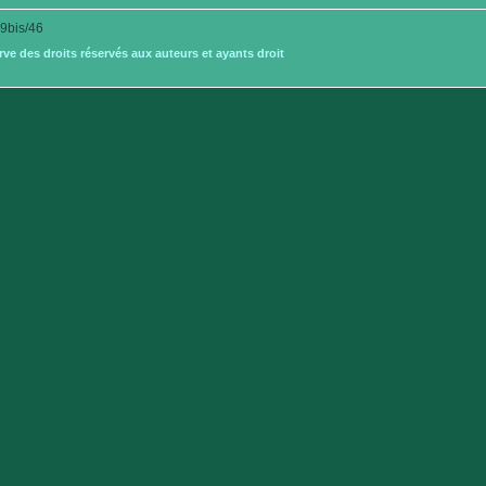
bis/46
e des droits réservés aux auteurs et ayants droit