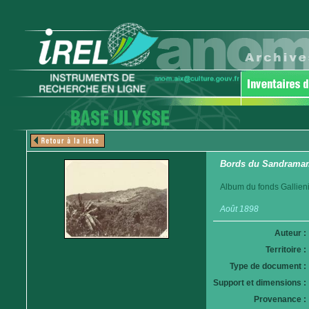
Bords du Sandramamo
Album du fonds Gallieni
Août 1898
Auteur :
Territoire :
Type de document :
Support et dimensions :
Provenance :