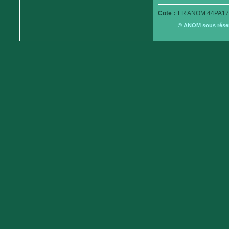
Cote :
FR ANOM 44PA179
© ANOM sous réserv