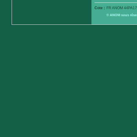
Cote :
FR ANOM 44PA179
© ANOM sous réserv