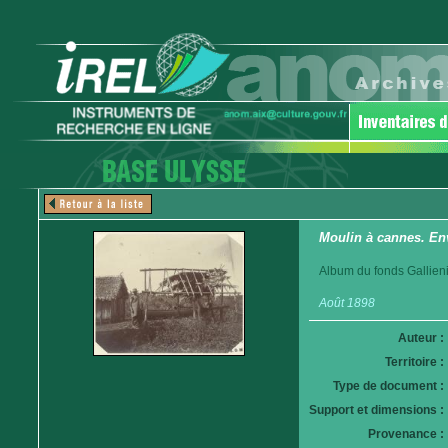
Moulin à cannes. En
Album du fonds Gallieni
Août 1898
Auteur :
Territoire :
Type de document :
Support et dimensions :
Provenance :