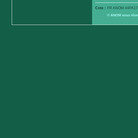
Cote :
FR ANOM 44PA17
© ANOM sous réserv