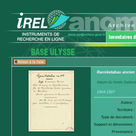
Rainiketabao ancien
Album du fonds Gallieni
1904-1907
Auteur :
Territoire :
Type de document :
Support et dimensions :
Provenance :