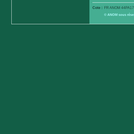
Cote :
FR ANOM 44PA179
© ANOM sous réserv