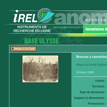
Brousse à caoutchou
Album du fonds Gallieni
Octobre 1898
Auteur :
Territoire :
Type de document :
Support et dimensions :
Provenance :