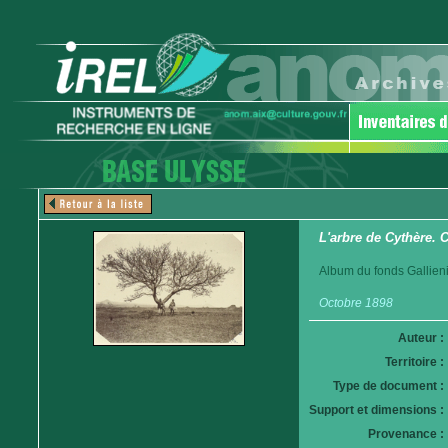
L'arbre de Cythère. 
Album du fonds Gallieni
Octobre 1898
Auteur :
Territoire :
Type de document :
Support et dimensions :
Provenance :