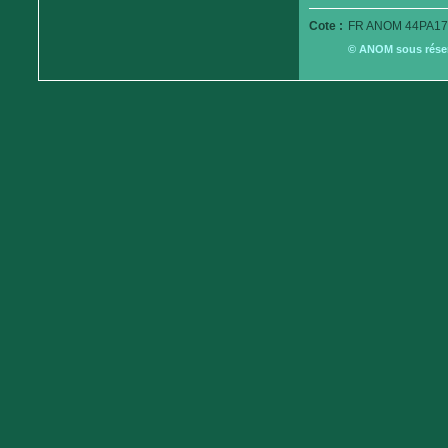
Cote :
FR ANOM 44PA17
© ANOM sous réserv