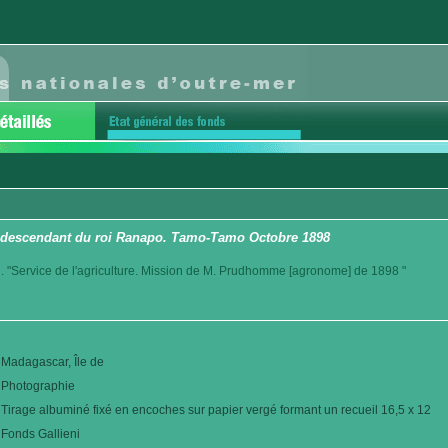
ra descendant du roi Ranapo. Tamo-Tamo Octobre 1898
. "Service de l'agriculture. Mission de M. Prudhomme [agronome] de 1898 "
Madagascar, Île de
Photographie
Tirage albuminé fixé en encoches sur papier vergé formant un recueil 16,5 x 12
Fonds Gallieni