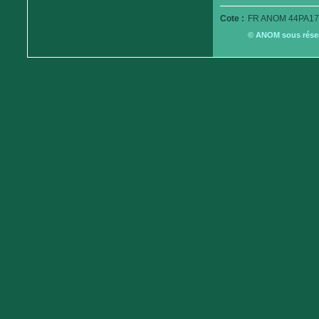
Cote :
FR ANOM 44PA179
© ANOM sous réserv