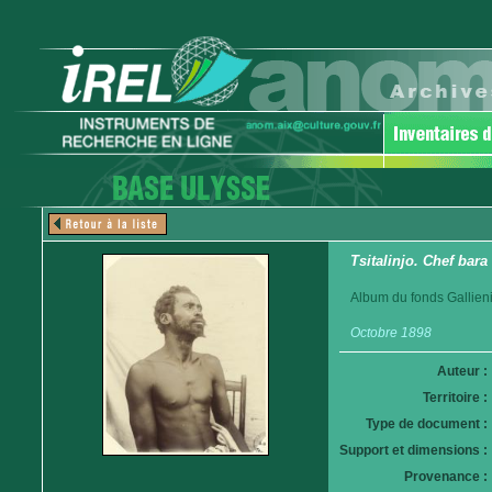
Tsitalinjo. Chef ba
Album du fonds Gallieni
Octobre 1898
Auteur :
Territoire :
Type de document :
Support et dimensions :
Provenance :