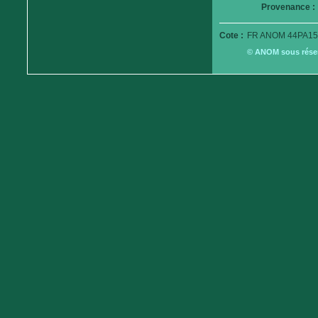
Provenance :
Cote :
FR ANOM 44PA15
© ANOM sous réserv