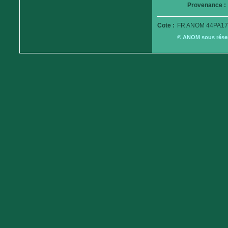
Provenance :
Cote :
FR ANOM 44PA17
© ANOM sous réserv