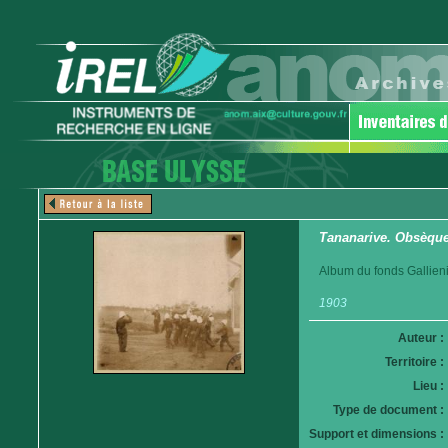
Tananarive. Obsèques
Album du fonds Gallieni
1903
Auteur :
Territoire :
Lieu :
Type de document :
Support et dimensions :