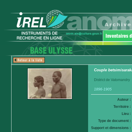
Couple betsimisarak
District de Vatomandry
1896-1905
Auteur :
Territoire :
Lieu :
Type de document :
Support et dimensions :