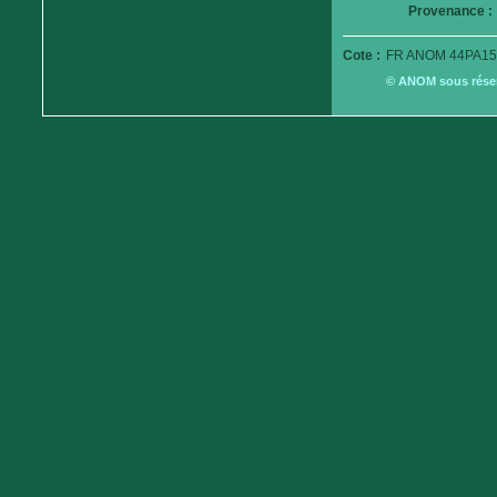
Provenance :
Cote :
FR ANOM 44PA15
© ANOM sous réserv