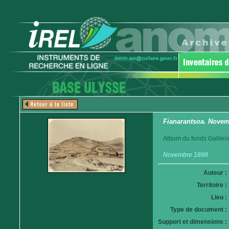
Fianarantsoa. Novem
Album du fonds Gallieni
Novembre 1898
Auteur :
Territoire :
Lieu :
Type de document :
Support et dimensions :