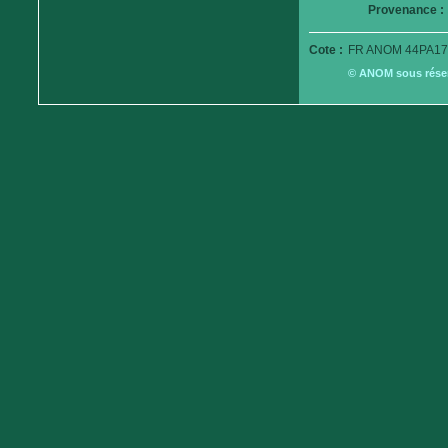
Provenance :
Cote :
FR ANOM 44PA17
© ANOM sous réserv