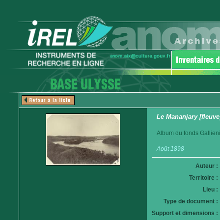
Le Mananjary [fleuve
Album du fonds Gallieni
Août 1898
Auteur :
Territoire :
Lieu :
Type de document :
Support et dimensions :