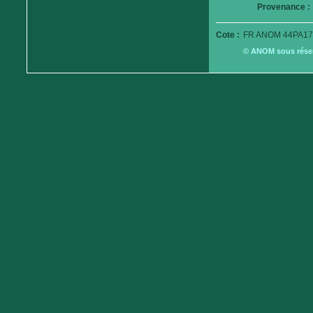
Provenance :
Cote :
FR ANOM 44PA179
© ANOM sous réserv