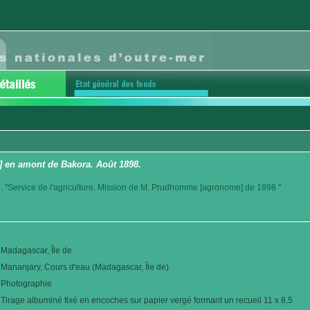
] en amont de Bakora. Août 1898.
. "Service de l'agriculture. Mission de M. Prudhomme [agronome] de 1898 "
Madagascar, Île de
Mananjary, Cours d'eau (Madagascar, Île de)
Photographie
Tirage albuminé fixé en encoches sur papier vergé formant un recueil 11 x 8,5