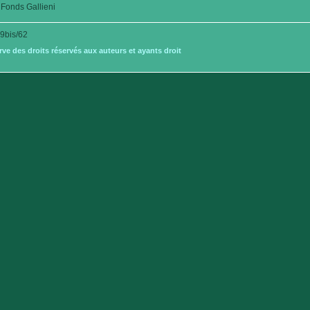
Fonds Gallieni
bis/62
e des droits réservés aux auteurs et ayants droit