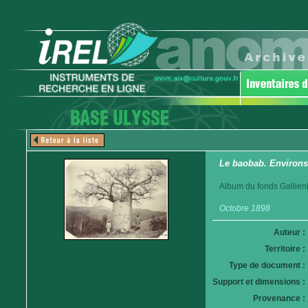
Le baobab. Environs
Album du fonds Gallieni
Octobre 1898
Auteur :
Territoire :
Type de document :
Support et dimensions :
Provenance :