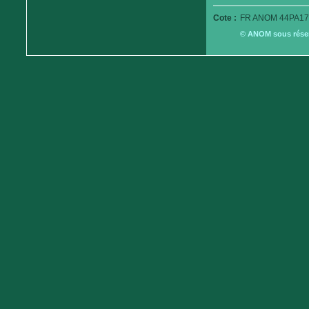
Cote :
FR ANOM 44PA179
© ANOM sous réserv