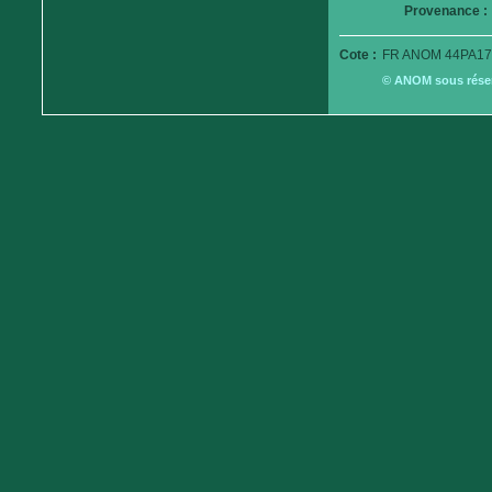
Provenance :
Cote :
FR ANOM 44PA17
© ANOM sous réserv