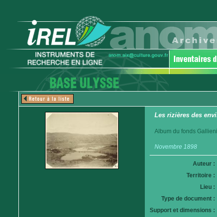
Les rizières des en
Album du fonds Gallieni
Novembre 1898
Auteur :
Territoire :
Lieu :
Type de document :
Support et dimensions :