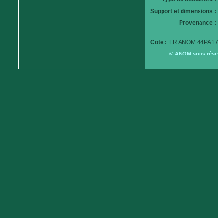
Support et dimensions :
Provenance :
Cote :
FR ANOM 44PA179
© ANOM sous réserv