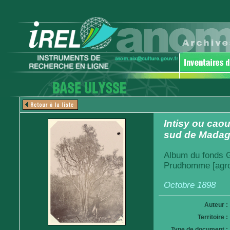
Intisy ou cao
sud de Madag
Album du fonds Ga
Prudhomme [agro
Octobre 1898
Auteur :
Territoire :
Type de document :