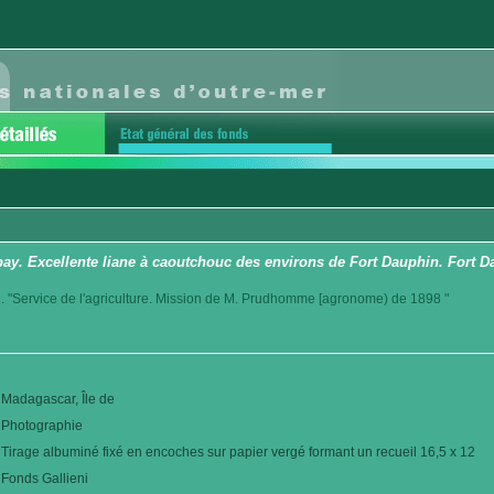
ay. Excellente liane à caoutchouc des environs de Fort Dauphin. Fort 
. "Service de l'agriculture. Mission de M. Prudhomme [agronome) de 1898 "
Madagascar, Île de
Photographie
Tirage albuminé fixé en encoches sur papier vergé formant un recueil 16,5 x 12
Fonds Gallieni