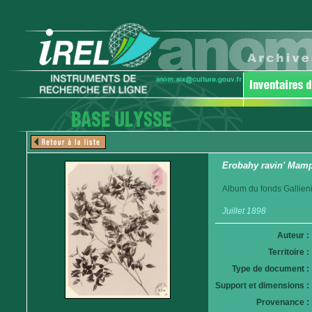
Erobahy ravin' Mamp
Album du fonds Gallieni
Juillet 1898
Auteur :
Territoire :
Type de document :
Support et dimensions :
Provenance :