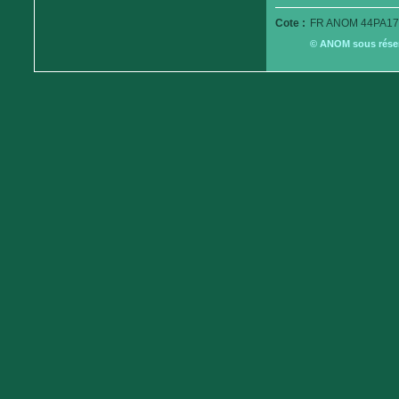
Cote :
FR ANOM 44PA179
© ANOM sous réserv