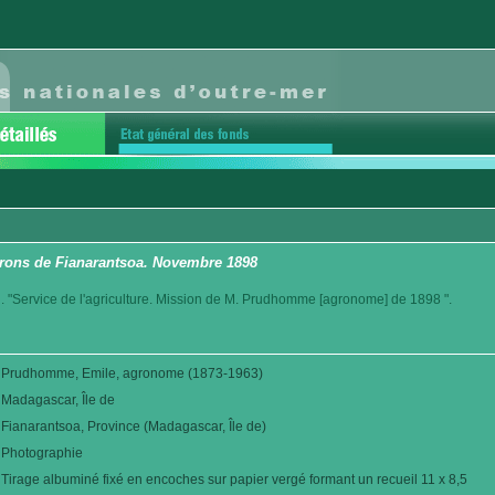
virons de Fianarantsoa. Novembre 1898
. "Service de l'agriculture. Mission de M. Prudhomme [agronome] de 1898 ".
Prudhomme, Emile, agronome (1873-1963)
Madagascar, Île de
Fianarantsoa, Province (Madagascar, Île de)
Photographie
Tirage albuminé fixé en encoches sur papier vergé formant un recueil 11 x 8,5