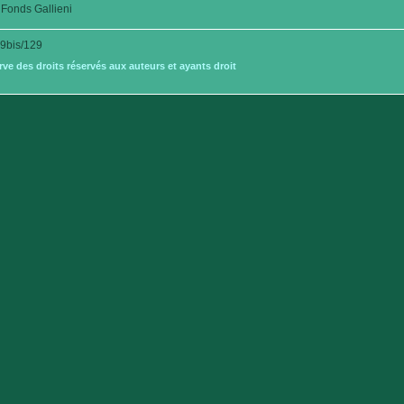
Fonds Gallieni
9bis/129
e des droits réservés aux auteurs et ayants droit