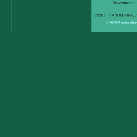
Provenance :
Cote :
FR ANOM 44PA17
© ANOM sous réserv