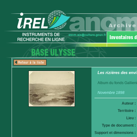
Les rizières des en
Album du fonds Gallieni
Novembre 1898
Auteur :
Territoire :
Lieu :
Type de document :
Support et dimensions :