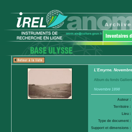
L'Emyrne. Novembre
Album du fonds Gallieni
Novembre 1898
Auteur :
Territoire :
Lieu :
Type de document :
Support et dimensions :