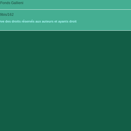
Fonds Gallieni
9bis/162
e des droits réservés aux auteurs et ayants droit