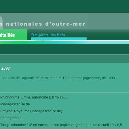
 1898
. "Service de l'agriculture. Mission de M. Prudhomme [agronome] de 1898 ".
Prudhomme, Emile, agronome (1873-1963)
Madagascar, Île de
Émyrne, Royaume (Madagascar, Île de)
Photographie
Tirage albuminé fixé en encoches sur papier vergé formant un recueil 10 x 8,5