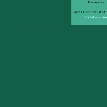
Provenance :
Cote :
FR ANOM 44PA17
© ANOM sous réserv