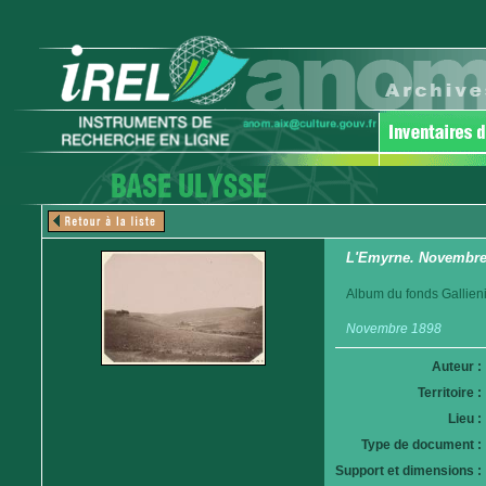
L'Emyrne. Novembre
Album du fonds Gallieni
Novembre 1898
Auteur :
Territoire :
Lieu :
Type de document :
Support et dimensions :