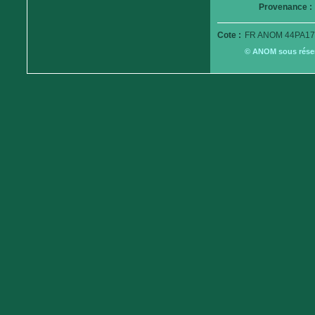
Provenance :
Cote :
FR ANOM 44PA17
© ANOM sous réserv