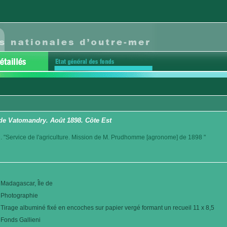
 de Vatomandry. Août 1898. Côte Est
. "Service de l'agriculture. Mission de M. Prudhomme [agronome] de 1898 "
Madagascar, Île de
Photographie
Tirage albuminé fixé en encoches sur papier vergé formant un recueil 11 x 8,5
Fonds Gallieni