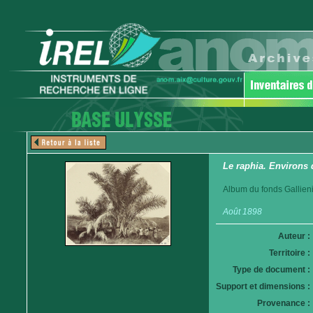
Le raphia. Environs
Album du fonds Gallieni
Août 1898
Auteur :
Territoire :
Type de document :
Support et dimensions :
Provenance :