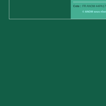
Cote :
FR ANOM 44PA179
© ANOM sous réserv