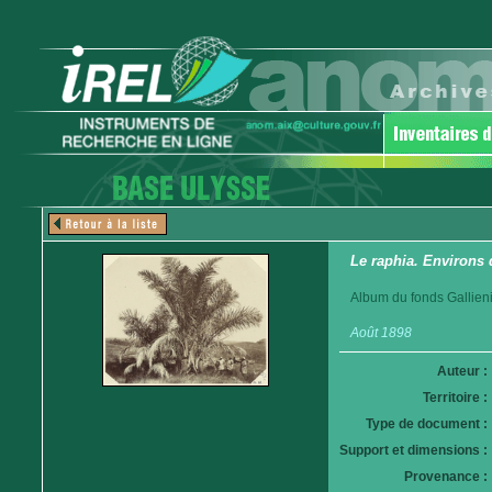
Le raphia. Environs
Album du fonds Gallieni
Août 1898
Auteur :
Territoire :
Type de document :
Support et dimensions :
Provenance :