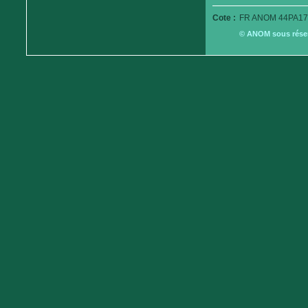
Cote :
FR ANOM 44PA179
© ANOM sous réserv