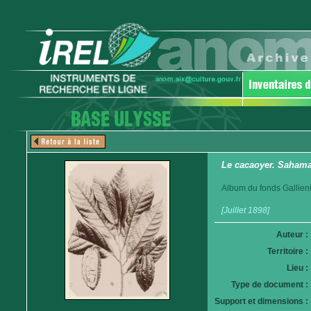
Le cacaoyer. Sahamar
Album du fonds Gallieni
[Juillet 1898]
Auteur :
Territoire :
Lieu :
Type de document :
Support et dimensions :