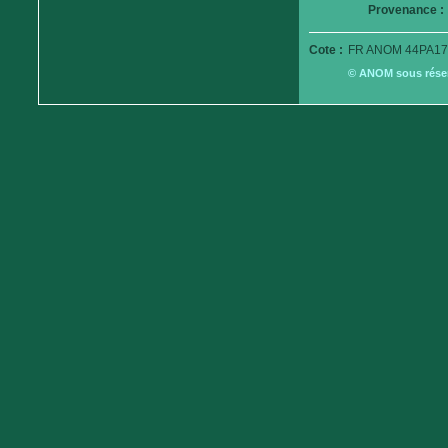
Provenance :
Cote :
FR ANOM 44PA179
© ANOM sous réserv