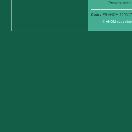
Provenance :
Cote :
FR ANOM 44PA17
© ANOM sous réserv