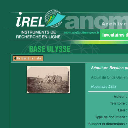
Sépulture Betsileo p
Album du fonds Gallieni
Novembre 1898
Auteur :
Territoire :
Lieu :
Type de document :
Support et dimensions :