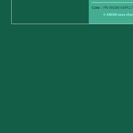
Cote :
FR ANOM 44PA179
© ANOM sous réserv