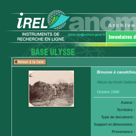
Brousse à caoutchou
Album du fonds Gallieni
Octobre 1898
Auteur :
Territoire :
Type de document :
Support et dimensions :
Provenance :