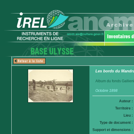
Les bords du Mandra
Album du fonds Gallieni
Octobre 1898
Auteur :
Territoire :
Lieu :
Type de document :
Support et dimensions :