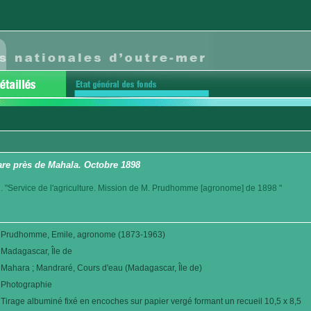
re près de Mahala. Octobre 1898
. "Service de l'agriculture. Mission de M. Prudhomme [agronome] de 1898 "
Prudhomme, Emile, agronome (1873-1963)
Madagascar, Île de
Mahara ; Mandraré, Cours d'eau (Madagascar, Île de)
Photographie
Tirage albuminé fixé en encoches sur papier vergé formant un recueil 10,5 x 8,5