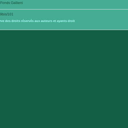
Fonds Gallieni
9bis/101
e des droits réservés aux auteurs et ayants droit