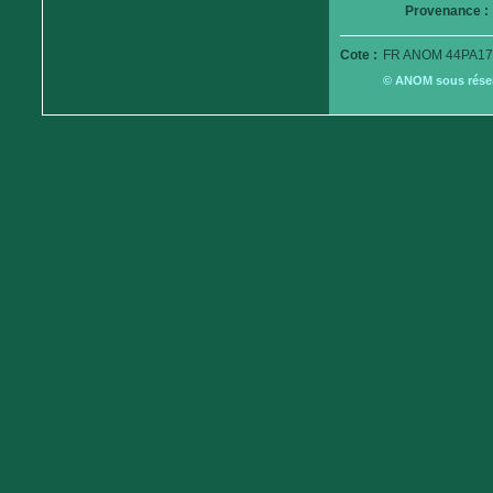
Provenance :
Cote :
FR ANOM 44PA17
© ANOM sous réserv