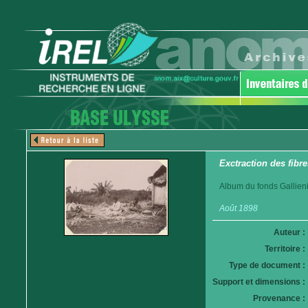
Exctraction des fibr
Album du fonds Gallieni
Août 1898
Auteur :
Territoire :
Type de document :
Support et dimensions :
Provenance :