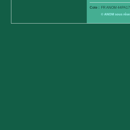
Cote :
FR ANOM 44PA179
© ANOM sous réserv