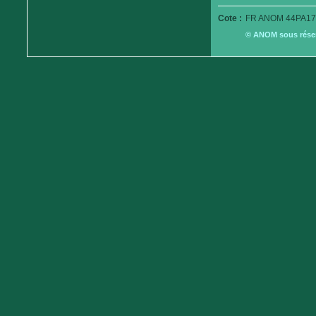
Cote :
FR ANOM 44PA179
© ANOM sous réserv