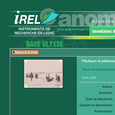
Pêcheurs et pêcheus
Album du fonds Gallieni
Août 1898
Auteur :
Territoire :
Type de document :
Support et dimensions :
Provenance :