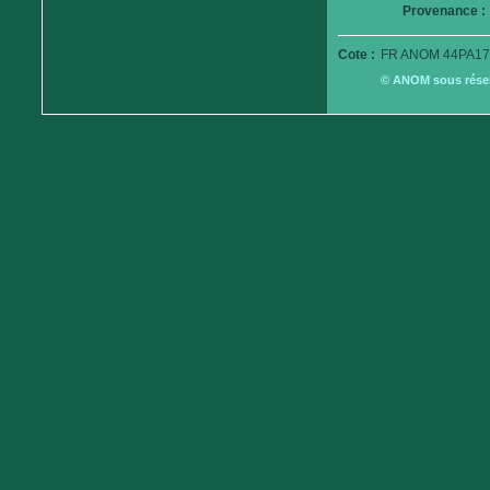
Provenance :
Cote :
FR ANOM 44PA179
© ANOM sous réserv