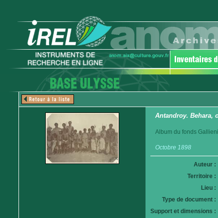
Antandroy. Behara, 
Album du fonds Gallieni
Octobre 1898
Auteur :
Territoire :
Lieu :
Type de document :
Support et dimensions :