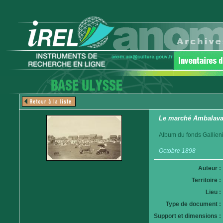
Le marché Ambalava
Album du fonds Gallieni
Octobre 1898
Auteur :
Territoire :
Lieu :
Type de document :
Support et dimensions :