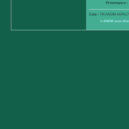
Provenance :
Cote :
FR ANOM 44PA179
© ANOM sous réserv