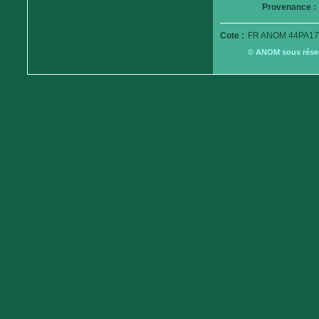
Provenance :
Cote :
FR ANOM 44PA17
© ANOM sous réserv