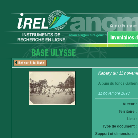
Kabary du 11 novemb
Album du fonds Gallieni
11 novembre 1898
Auteur :
Territoire :
Lieu :
Type de document :
Support et dimensions :