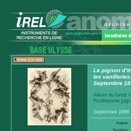
Le pignon d'I
les vanilleri
Septembre 18
Album du fonds Ga
Prudhomme [agro
Septembre 1898
Auteur :
Territoire :