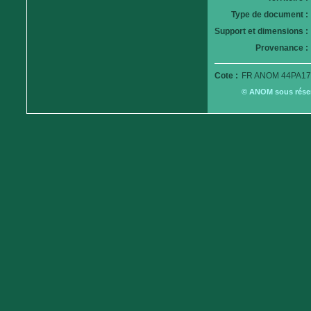
Type de document :
Support et dimensions :
Provenance :
Cote :
FR ANOM 44PA179
© ANOM sous réserv