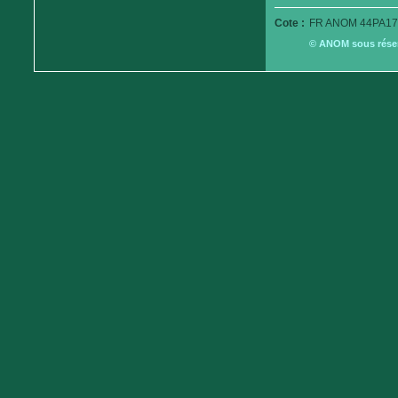
Cote :
FR ANOM 44PA17
© ANOM sous réserv