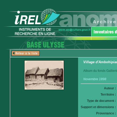
Village d'Ambohipia
Album du fonds Gallieni
Novembre 1898
Auteur :
Territoire :
Type de document :
Support et dimensions :
Provenance :