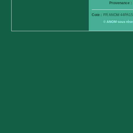
Provenance :
Cote :
FR ANOM 44PA15
© ANOM sous réserv