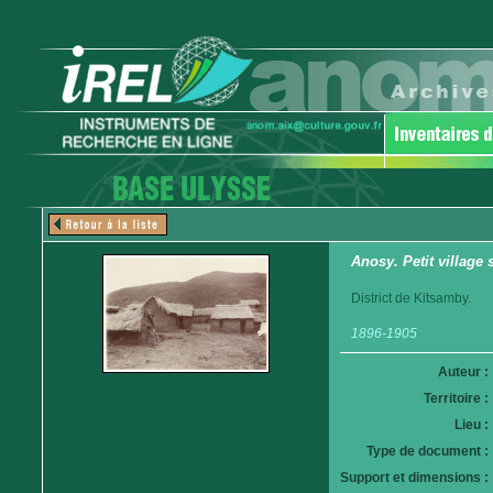
Anosy. Petit village 
District de Kitsamby.
1896-1905
Auteur :
Territoire :
Lieu :
Type de document :
Support et dimensions :