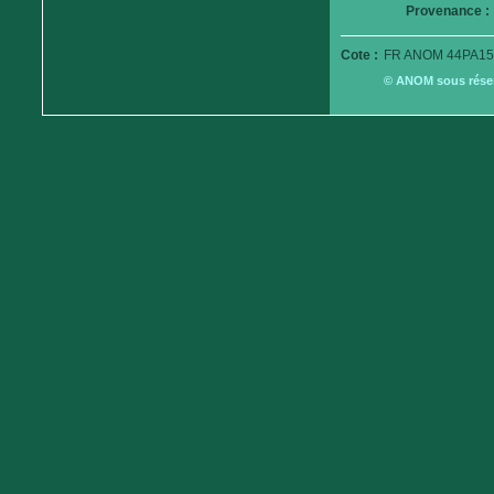
Provenance :
Cote :
FR ANOM 44PA15
© ANOM sous réserv