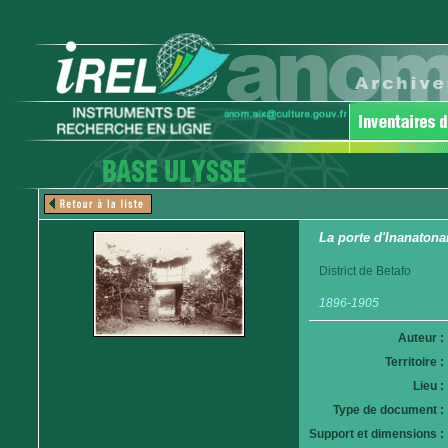
La porte d'Inanaton
District de Betafo
1896-1905
Auteur :
Territoire :
Lieu :
Type de document :
Support et dimensions :