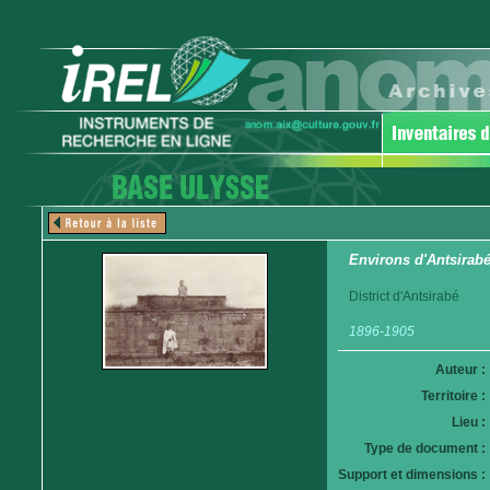
Environs d'Antsira
District d'Antsirabé
1896-1905
Auteur :
Territoire :
Lieu :
Type de document :
Support et dimensions :