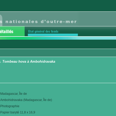
bé. Tombeau hova à Ambohidravaka
Madagascar, Île de
Ambohidravaka (Madagascar, Île de)
Photographie
Papier baryté 11,8 x 16,9