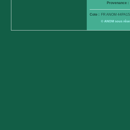
Provenance :
Cote :
FR ANOM 44PA15
© ANOM sous réserv