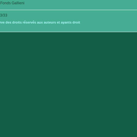
Fonds Gallieni
3/33
e des droits réservés aux auteurs et ayants droit