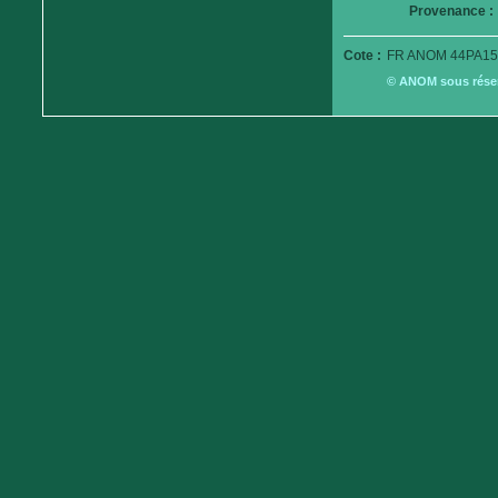
Provenance :
Cote :
FR ANOM 44PA15
© ANOM sous réserv