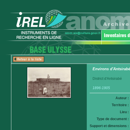
Environs d'Antsira
District d'Antsirabé
1896-1905
Auteur :
Territoire :
Lieu :
Type de document :
Support et dimensions :