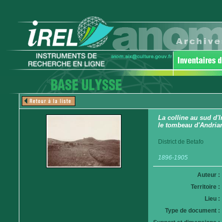
La colline au sud d'
le tombeau d'Andria
District de Betafo
1896-1905
Auteur :
Territoire :
Lieu :
Type de document :