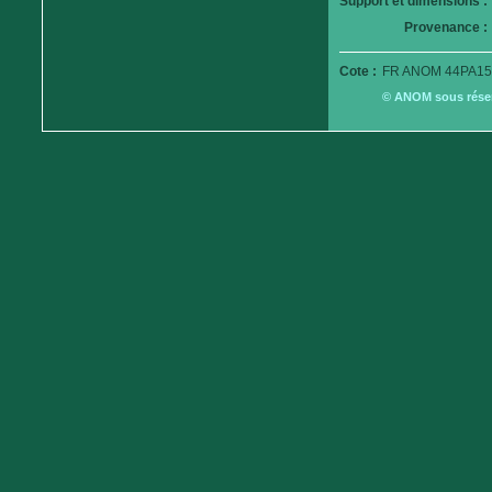
Support et dimensions :
Provenance :
Cote :
FR ANOM 44PA15
© ANOM sous réserv