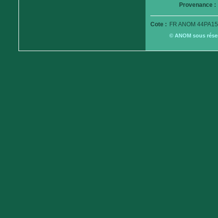
Provenance :
Cote :
FR ANOM 44PA15
© ANOM sous réserv