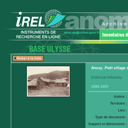
Anosy. Petit village 
District de Kitsamby.
1896-1905
Auteur :
Territoire :
Lieu :
Type de document :
Support et dimensions :