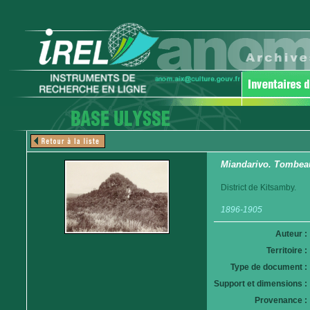
Miandarivo. Tombea
District de Kitsamby.
1896-1905
Auteur :
Territoire :
Type de document :
Support et dimensions :
Provenance :