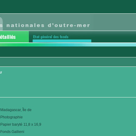
u
Madagascar, Île de
Photographie
Papier baryté 11,8 x 16,9
Fonds Gallieni