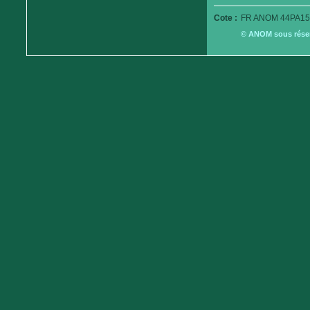
Cote :
FR ANOM 44PA15
© ANOM sous réserv