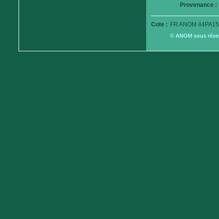
Provenance :
Cote :
FR ANOM 44PA15
© ANOM sous réserv