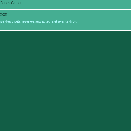
Fonds Gallieni
3/28
e des droits réservés aux auteurs et ayants droit