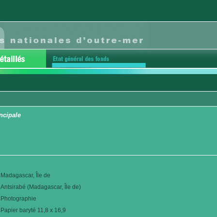
ncipale
Madagascar, Île de
Antsirabé (Madagascar, Île de)
Photographie
Papier baryté 11,8 x 16,9