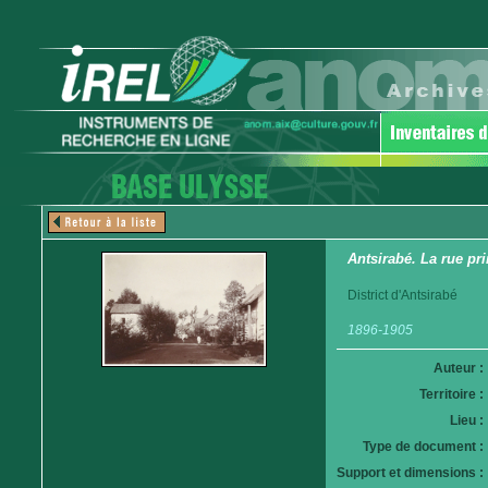
Antsirabé. La rue pri
District d'Antsirabé
1896-1905
Auteur :
Territoire :
Lieu :
Type de document :
Support et dimensions :