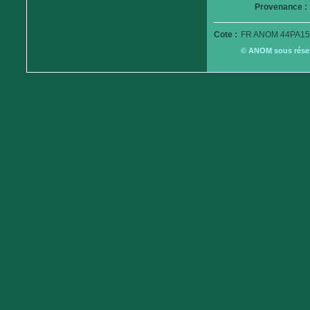
Provenance :
Cote :
FR ANOM 44PA15
© ANOM sous réserv