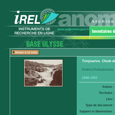
Tsinjoarivo. Chute d
District d'Ambatolampy
1896-1905
Auteur :
Territoire :
Lieu :
Type de document :
Support et dimensions :