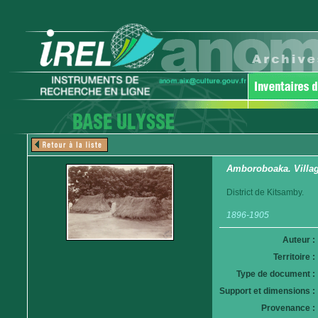
Amboroboaka. Villag
District de Kitsamby.
1896-1905
Auteur :
Territoire :
Type de document :
Support et dimensions :
Provenance :