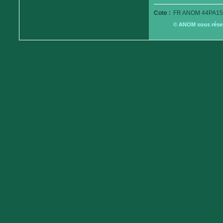
Cote :
FR ANOM 44PA15
© ANOM sous réserv