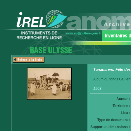
Tananarive. Fête des
Album du fonds Gallieni
1903
Auteur :
Territoire :
Lieu :
Type de document :
Support et dimensions :