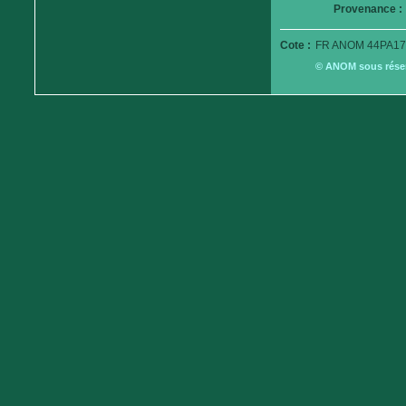
Provenance :
Cote :
FR ANOM 44PA17
© ANOM sous réserv