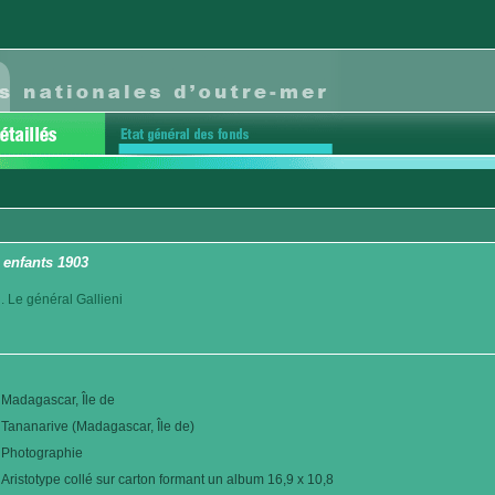
 enfants 1903
. Le général Gallieni
Madagascar, Île de
Tananarive (Madagascar, Île de)
Photographie
Aristotype collé sur carton formant un album 16,9 x 10,8