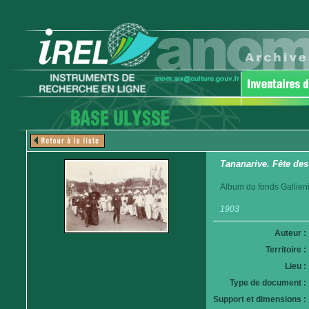
Tananarive. Fête des
Album du fonds Gallieni
1903
Auteur :
Territoire :
Lieu :
Type de document :
Support et dimensions :