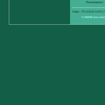
Provenance :
Cote :
FR ANOM 44PA17
© ANOM sous réserv