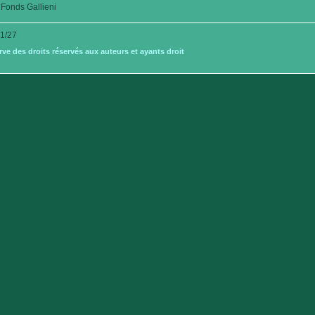
Fonds Gallieni
1/27
e des droits réservés aux auteurs et ayants droit