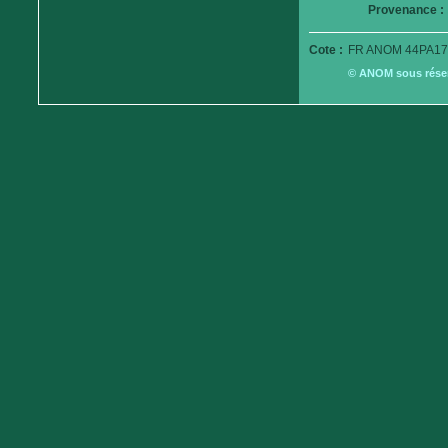
Provenance :
Cote :
FR ANOM 44PA17
© ANOM sous réserv