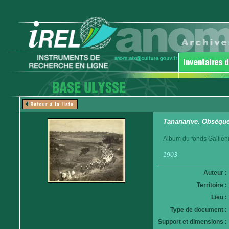
Tananarive. Obsèques
Album du fonds Gallieni
1903
Auteur :
Territoire :
Lieu :
Type de document :
Support et dimensions :