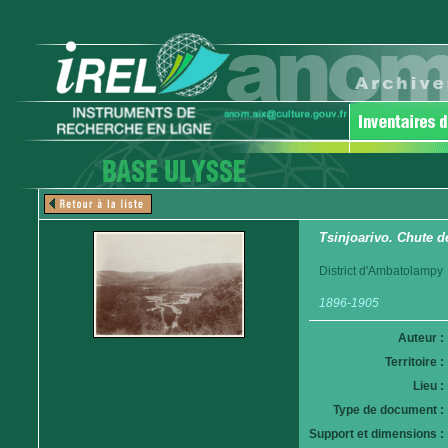
Tsinjoarivo. Chute d
District d'Ambatolampy
1896-1905
Auteur :
Territoire :
Lieu :
Type de document :
Support et dimensions :