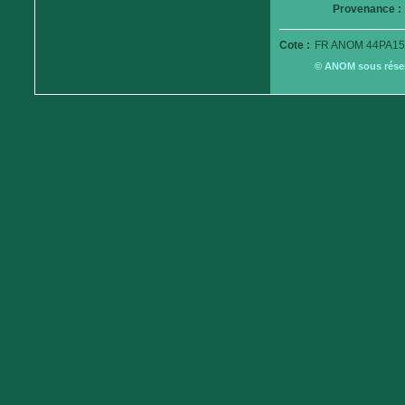
Provenance :
Cote :
FR ANOM 44PA15
© ANOM sous réserv