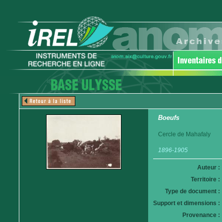
Boeufs
Cercle de Mahafaly
1896-1905
Auteur :
Territoire :
Type de document :
Support et dimensions :
Provenance :