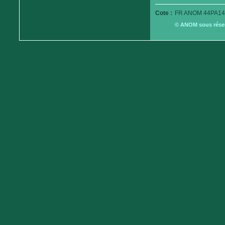
Cote :
FR ANOM 44PA14
© ANOM sous réserv