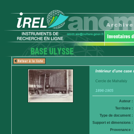
Intérieur d'une case
Cercle de Mahafaly
1896-1905
Auteur :
Territoire :
Type de document :
Support et dimensions :
Provenance :