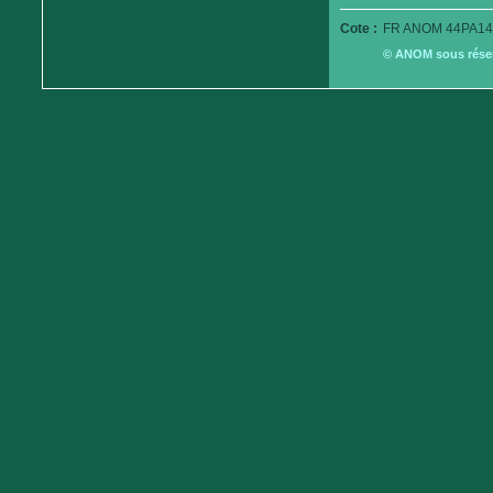
Cote :
FR ANOM 44PA14
© ANOM sous réserv