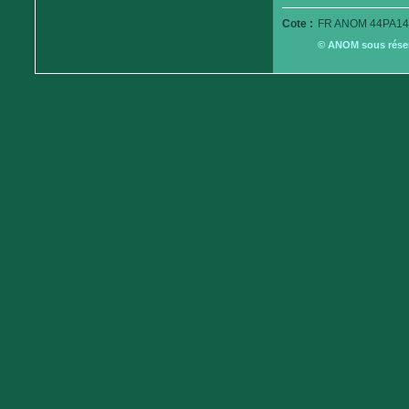
Cote :
FR ANOM 44PA14
© ANOM sous réserv