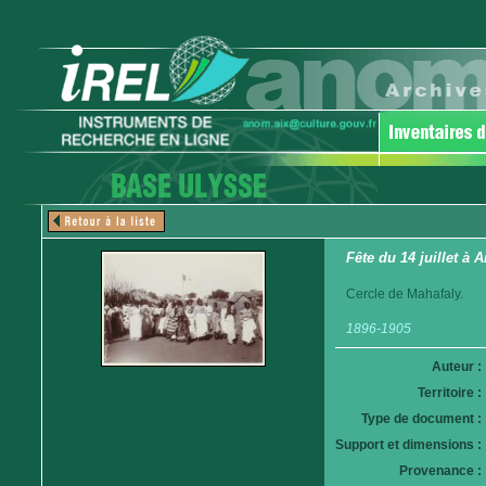
Fête du 14 juillet à
Cercle de Mahafaly.
1896-1905
Auteur :
Territoire :
Type de document :
Support et dimensions :
Provenance :