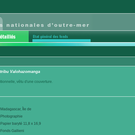
 tribu Valohazomanga
tionnelle, vêtu d'une couverture.
Madagascar, Île de
Photographie
Papier baryté 11,8 x 16,9
Fonds Gallieni