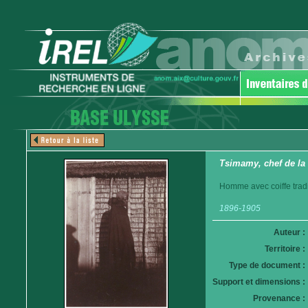
Tsimamy, chef de la
Homme avec coiffe tradi
1896-1905
Auteur :
Territoire :
Type de document :
Support et dimensions :
Provenance :