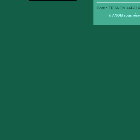
Cote :
FR ANOM 44PA14
© ANOM sous réserv